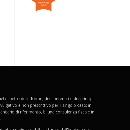
 rispetto delle forme, dei contenuti e dei principi
ulgativo e non prescrittivo per il singolo caso: in
nitario di riferimento, b. una consulenza fiscale in
.
entale derivante dalla lettura o dall'impiego del