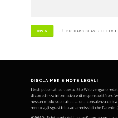
DICHIARO DI AVER LETTO E
DISCLAIMER E NOTE LEGALI
I testi pubblicati su questo Sito Web vengono redatt
di correttezza informativa e di responsabilità profe
nessun modo sostituisce: a. una consulenza clinica c
merito agli sgravi tributari ammissibili che l'Utente 
AVVISO:
Fisioterapia del Lavoro® non assume alcuna