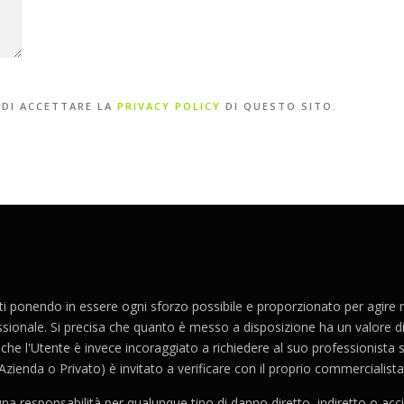
 DI ACCETTARE LA
PRIVACY POLICY
DI QUESTO SITO.
i ponendo in essere ogni sforzo possibile e proporzionato per agire nel
ssionale. Si precisa che quanto è messo a disposizione ha un valore div
he l'Utente è invece incoraggiato a richiedere al suo professionista sa
(Azienda o Privato) è invitato a verificare con il proprio commercialista
 responsabilità per qualunque tipo di danno diretto, indiretto o accid